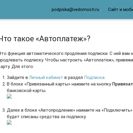
podpiska@vedomosti.ru
Сайт и моб
Что такое «Автоплатеж»?
Это функция автоматического продления подписки. С ней вам 
продлевать подписку.
Чтобы настроить
«Автоплатеж»
, привяж
карту. Для этого:
Зайдите в
Личный кабинет
в раздел
Подписка
.
В блоке
«
Привязанный карты
»
нажмите на кнопку
Привязат
банковской карты.
Далее в блоке
«Автопродление
» нажмите на
«Подключить
»
будет списаны средства за подписку.