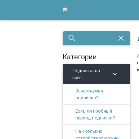
search
close
Категории
Подписка на
chevron_right
сайт
Зачем нужна
подписка?
Есть ли пробный
период подписки?
На скольких
устройствах можно