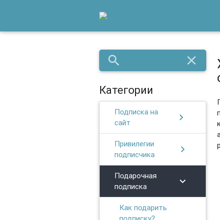
search
close
Категории
Подписка на
chevron_right
сайт
Привилегии
chevron_right
подписчика
Подарочная
chevron_right
подписка
Как подарить
подписку?