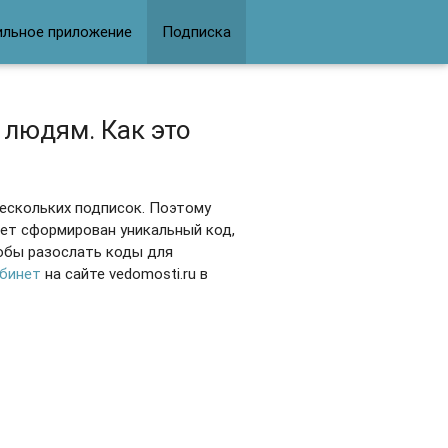
ильное приложение
Подписка
 людям. Как это
нескольких подписок. Поэтому
ет сформирован уникальный код,
обы разослать коды для
абинет
на сайте vedomosti.ru в