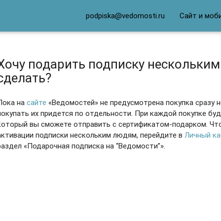
podpiska@vedomosti.ru
Сайт и моб
Хочу подарить подписку нескольким
сделать?
Пока на
сайте
«Ведомостей»
не предусмотрена покупка сразу 
покупать их придется по отдельности.
При каждой покупке буд
который вы сможете отправить с сертификатом-подарком. Чт
активации подписки нескольким людям,
перейдите в
Личный к
раздел
«Подарочная подписка на “Ведомости”».