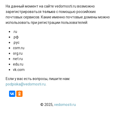
На данный момент на сайте vedomosti.ru возможно
зарегистрироваться
только
с помощью российских
почтовых сервисов. Какие именно почтовые домены можно
использовать
при регистрации
пользователей:
.ru
.рф
.рус
com.ru
org.ru
net.ru
edu.ru
vk.com
Если у вас есть вопросы, пишите нам:
podpiska@vedomosti.ru
.
© 2025,
vedomosti.ru