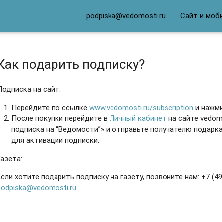
podpiska@vedomosti.ru
Сайт и моб
Как подарить подписку?
Подписка на сайт
:
Перейдите по ссылке
www.vedomosti.ru/subscription
и нажми
После покупки перейдите в
Личный кабинет
на сайте vedom
подписка на “Ведомости”» и
отправьте получателю подарк
для активации подписки.
Газета
:
Если хотите подарить подписку на газету, позвоните нам: +7 (49
podpiska@vedomosti.ru