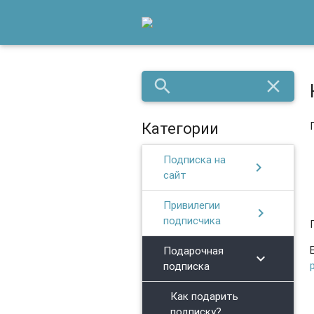
search
close
Категории
Подписка на
chevron_right
сайт
Привилегии
chevron_right
подписчика
Подарочная
chevron_right
подписка
Как подарить
подписку?