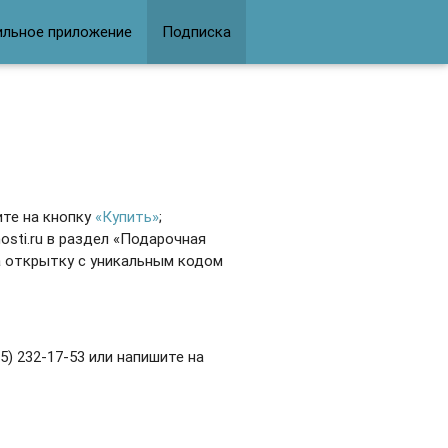
ильное приложение
Подписка
те на кнопку
«Купить»
;
osti.ru в раздел
«Подарочная
а открытку с уникальным кодом
5) 232-17-53 или напишите на