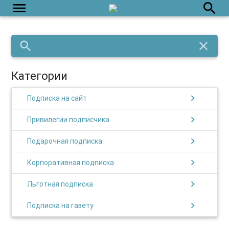
menu
search
search
close
Категории
chevron_right
Подписка на сайт
chevron_right
Привилегии подписчика
chevron_right
Подарочная подписка
chevron_right
Корпоративная подписка
chevron_right
Льготная подписка
chevron_right
Подписка на газету