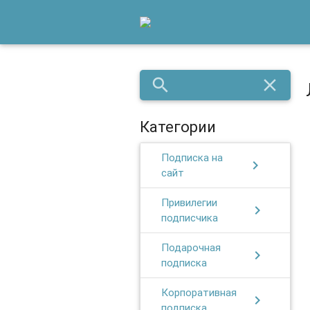
search
close
Категории
Подписка на
chevron_right
сайт
Привилегии
chevron_right
подписчика
Подарочная
chevron_right
подписка
Корпоративная
chevron_right
подписка