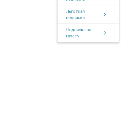
Льготная
chevron_right
подписка
Подписка на
chevron_right
газету