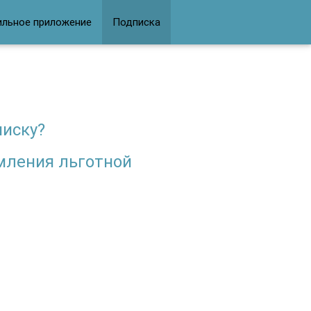
ильное приложение
Подписка
писку?
мления льготной